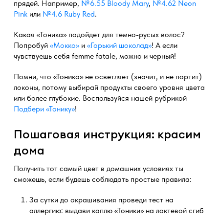
прядей. Например,
№6.55 Bloody Mary
,
№4.62 Neon
Pink
или
№4.6 Ruby Red
.
Какая «Тоника» подойдет для темно-русых волос?
Попробуй
«Мокко»
и
«Горький шоколад»
! А если
чувствуешь себя femme fatale, можно и черный!
Помни, что «Тоника» не осветляет (значит, и не портит)
локоны, потому выбирай продукты своего уровня цвета
или более глубокие. Воспользуйся нашей рубрикой
Подбери «Тонику»
!
Пошаговая инструкция: красим
дома
Получить тот самый цвет в домашних условиях ты
сможешь, если будешь соблюдать простые правила:
За сутки до окрашивания проведи тест на
аллергию: выдави каплю «Тоники» на локтевой сгиб