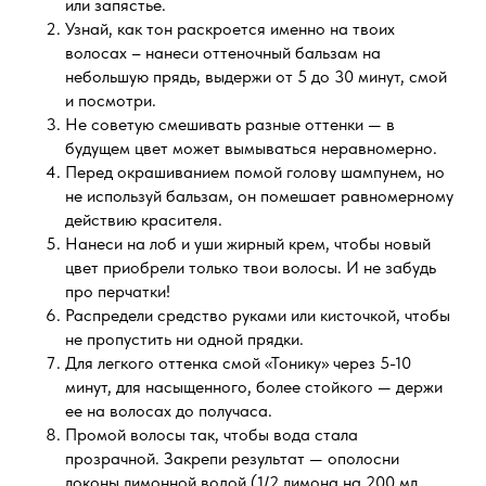
или запястье.
Узнай, как тон раскроется именно на твоих
волосах – нанеси оттеночный бальзам на
небольшую прядь, выдержи от 5 до 30 минут, смой
и посмотри.
Не советую смешивать разные оттенки — в
будущем цвет может вымываться неравномерно.
Перед окрашиванием помой голову шампунем, но
не используй бальзам, он помешает равномерному
действию красителя.
Нанеси на лоб и уши жирный крем, чтобы новый
цвет приобрели только твои волосы. И не забудь
про перчатки!
Распредели средство руками или кисточкой, чтобы
не пропустить ни одной прядки.
Для легкого оттенка смой «Тонику» через 5-10
минут, для насыщенного, более стойкого — держи
ее на волосах до получаса.
Промой волосы так, чтобы вода стала
прозрачной. Закрепи результат — ополосни
локоны лимонной водой (1/2 лимона на 200 мл