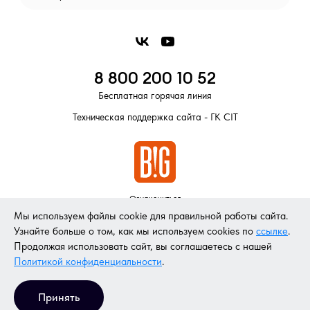
8 800 200 10 52
Бесплатная горячая линия
Техническая поддержка сайта - ГК CIT
Ознакомиться
со всеми нашими
брендами
Мы используем файлы cookie для правильной работы сайта.
Узнайте больше о том, как мы используем cookies по
ссылке
.
© 2026 ООО «БИГ» занимается разработкой
Продолжая использовать сайт, вы соглашаетесь с нашей
и производством косметической продукции на российском рынке уже
Политикой конфиденциальности
.
более 20 лет.
Все права защищены
Принять
Политика конфиденциальности