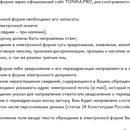
 форме через официальный сайт TONIKA.PRO, рассматриваютс
нной форме необходимо его написать:
электронной анкете:
следнее – при наличии);
торому должны быть направлены ответ;
ащения в электронной форме суть предложения, заявления, жало
ивную лексику, признаки дискриминации, призывы к насилию ил
м, а так же реклам третьих лиц.
форме либо уведомление о его переадресации направляется в 
ении в форме электронного документа.
ения неразглашения сведений, содержащихся в Вашем обращен
бходимо указывать адрес электронной почты (e-mail), который 
щении указан для направления ответа или уведомления о переа
ние о переадресации иному автору, Вам будет направлена соо
 том числе персональных данных (статья 24 Конституции Росси
олнения поле ввода текста обращения в электронной форме Вы 