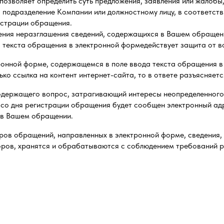
позволяет определить суть предложения, заявления или жалобы,
подразделение Компании или должностному лицу, в соответстви
истрации обращения.
ения неразглашения сведений, содержащихся в Вашем обращен
да текста обращения в электронной формедействует защита от 
ронной форме, содержащемся в поле ввода текста обращения в
ько ссылка на контент интернет-сайта, то в ответе разъясняет
одержащего вопрос, затрагивающий интересы неопределенного 
й со дня регистрации обращения будет сообщен электронный ад
 в Вашем обращении.
ов обращений, направленных в электронной форме, сведения,
оров, хранятся и обрабатываются с соблюдением требований р